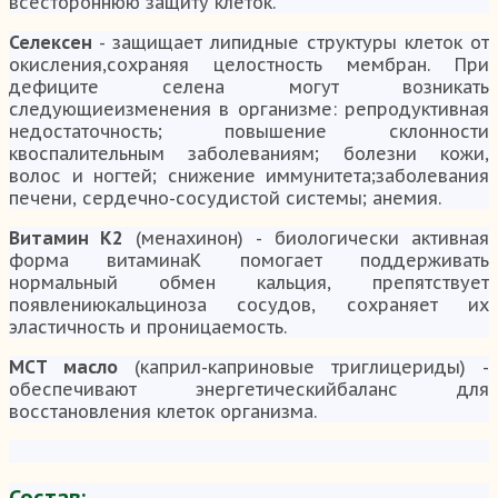
всестороннюю защиту клеток.
Селексен
- защищает липидные структуры клеток от
окисления,сохраняя целостность мембран. При
дефиците селена могут возникать
следующиеизменения в организме: репродуктивная
недостаточность; повышение склонности
квоспалительным заболеваниям; болезни кожи,
волос и ногтей; снижение иммунитета;заболевания
печени, сердечно-сосудистой системы; анемия.
Витамин К2
(менахинон) - биологически активная
форма витаминаK помогает поддерживать
нормальный обмен кальция, препятствует
появлениюкальциноза сосудов, сохраняет их
эластичность и проницаемость.
МСТ масло
(каприл-каприновые триглицериды) -
обеспечивают энергетическийбаланс для
восстановления клеток организма.
Состав: