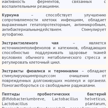
иактивность ферментов, связанных с
воспалительными реакциями.
Куркума
– способствует улучшению
сопротивляемости клетокк инфекциям, обладает
выраженным гепатопротекторным, антимикробным,
антибактериальнымдействием. Стимулирует
аутофагию.
Экстрактзеленого чая
– является
источникомполифенолов и катехинов, обладающих
способностью поддерживать здоровье тканей
вусловиях обычного метаболического стресса и
регулировать клеточный цикл.
Экстракты физалиса и терминалии
– обладают
стимулирующимпроцессом очищения от
поврежденных долгоживущих молекул и органелл.
Помогаютбороться со свободными радикалами.
Пептиды пробиотических бактерий
(Bifidobacteriumbreve, Lactobacillus helveticus,
Lactobacillus plantarum,