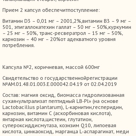
Прием 2 капсул обеспечитпоступление:
Витамин D3 – 0,01 мг – 2001,2%,витамин В3 – 9 мг –
501, эпигаллокатехин галлат – 50 мг – 50%,куркумин
– 25 мг – 50%, транс-ресвератрол – 15 мг – 50%,
карнозин – 40 мг – 20%от адекватного уровня
потребления.
Капсула №2, коричневая, массой 600мг
Свидетельство о государственнойрегистрации
№АМ.01.48.01.003.Е.000042.04.19 от 02.04.2019
Состав: магния оксид, биомасса гидролизованная
сухая«ультрализат пептидный LB-Pl» (на основе
Lactobacillus plantarum), L-карнитин,гесперидин,
карнозин, витамин С (аскорбиновая кислота),
янтарная кислота,цистеин, глутатион,
супероксиддисмутаза, коэнзим Q10, липоевая
кислота, цинкаоксид, марганца L-аспарагинат, меди