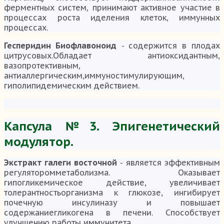
ферментных систем, принимают активное участие в
процессах роста иделения клеток, иммунных
процессах.
Гесперидин Биофлавоноид
- содержится в плодах
цитрусовых.Обладает антиоксидантным,
вазопротективным,
антиаллергическим,иммуностимулирующим,
гиполипидемическим действием.
Капсула №3. Эпигенетический
модулятор.
Экстракт галеги восточной
- является эффективным
регуляторомметаболизма. Оказывает
гипогликемическое действие, увеличивает
толерантностьорганизма к глюкозе, ингибирует
почечную инсулиназу и повышает
содержаниегликогена в печени. Способствует
улучшению работы иммунитета.