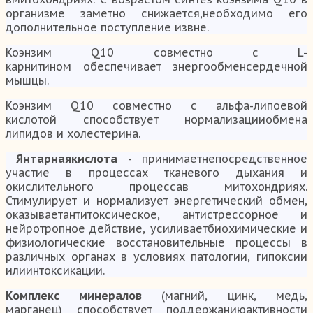
организме заметно снижается,необходимо его
дополнительное поступление извне.
Коэнзим Q10 совместно с L-
карнитином обеспечивает энергообменсердечной
мышцы.
Коэнзим Q10 совместно с альфа-липоевой
кислотой способствует нормализацииобмена
липидов и холестерина.
Янтарнаякислота
- принимаетнепосредственное
участие в процессах тканевого дыхания и
окислительного процессав митохондриях.
Стимулирует и нормализует энергетический обмен,
оказываетантитоксическое, антистрессорное и
нейротропное действие, усиливаетбиохимические и
физиологические восстановительные процессы в
различных органах в условиях патологии, гипоксии
илиинтоксикации.
Комплекс минералов
(магний, цинк, медь,
марганец) способствует поддержаниюактивности