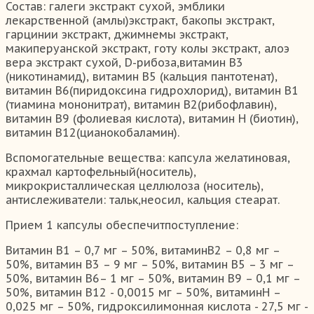
Состав: галеги экстракт сухой, эмблики
лекарственной (амлы)экстракт, бакопы экстракт,
гарцинии экстракт, джимнемы экстракт,
макиперуанской экстракт, готу колы экстракт, алоэ
вера экстракт сухой, D-рибоза,витамин В3
(никотинамид), витамин В5 (кальция пантотенат),
витамин В6(пиридоксина гидрохлорид), витамин В1
(тиамина мононитрат), витамин В2(рибофлавин),
витамин В9 (фолиевая кислота), витамин Н (биотин),
витамин В12(цианокобаламин).
Вспомогательные вещества: капсула желатиновая,
крахмал картофельный(носитель),
микрокристаллическая целлюлоза (носитель),
антислеживатели: тальк,неосил, кальция стеарат.
Прием 1 капсулы обеспечитпоступление:
Витамин В1 – 0,7 мг – 50%, витаминВ2 – 0,8 мг –
50%, витамин В3 – 9 мг – 50%, витамин В5 – 3 мг –
50%, витамин В6– 1 мг – 50%, витамин В9 – 0,1 мг –
50%, витамин В12 - 0,0015 мг – 50%, витаминН –
0,025 мг – 50%, гидроксилимонная кислота - 27,5 мг -