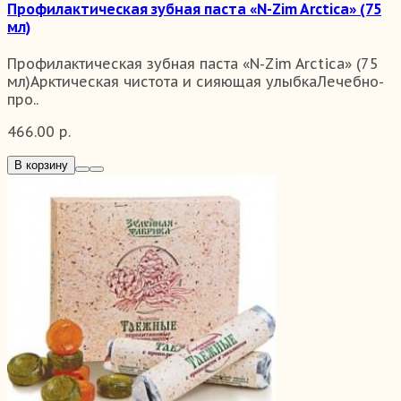
Профилактическая зубная паста «N-Zim Arctiсa» (75
мл)
Профилактическая зубная паста «N-Zim Arctiсa» (75
мл)Арктическая чистота и сияющая улыбкаЛечебно-
про..
466.00 р.
В корзину