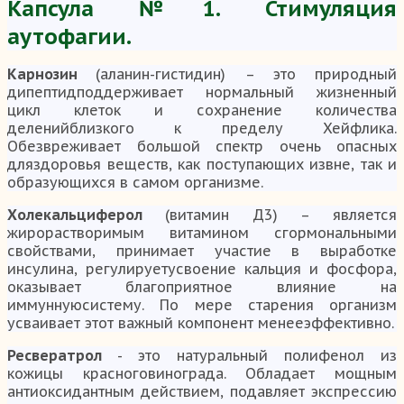
Капсула №1. Стимуляция
аутофагии.
Карнозин
(аланин-гистидин) – это природный
дипептидподдерживает нормальный жизненный
цикл клеток и сохранение количества
деленийблизкого к пределу Хейфлика.
Обезвреживает большой спектр очень опасных
дляздоровья веществ, как поступающих извне, так и
образующихся в самом организме.
Холекальциферол
(витамин Д3) – является
жирорастворимым витамином сгормональными
свойствами, принимает участие в выработке
инсулина, регулируетусвоение кальция и фосфора,
оказывает благоприятное влияние на
иммуннуюсистему. По мере старения организм
усваивает этот важный компонент менееэффективно.
Ресвератрол
- это натуральный полифенол из
кожицы красноговинограда. Обладает мощным
антиоксидантным действием, подавляет экспрессию