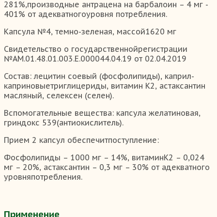
281%,производные антрацена на барбалоин – 4 мг -
401% от адекватногоуровня потребления.
Капсула №4, темно-зеленая, массой1620 мг
Свидетельство о государственнойрегистрации
№АМ.01.48.01.003.Е.000044.04.19 от 02.04.2019
Состав: лецитин соевый (фосфолипиды), каприл-
каприновыетриглицериды, витамин К2, астаксантин
масляный, селексен (селен).
Вспомогательные вещества: капсула желатиновая,
гриндокс 539(антиокислитель).
Прием 2 капсул обеспечитпоступление:
Фосфолипиды – 1000 мг – 14%, витаминК2 – 0,024
мг – 20%, астаксантин – 0,3 мг – 30% от адекватного
уровняпотребления.
Применение