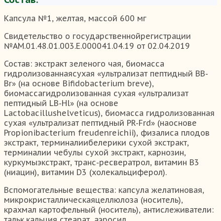
Капсула №1, желтая, массой 600 мг
Свидетельство о государственнойрегистрации
№АМ.01.48.01.003.Е.000041.04.19 от 02.04.2019
Состав: экстракт зеленого чая, биомасса
гидролизованнаясухая «ультрализат пептидный BB-
Br» (на основе Bifidobacterium breve),
биомассагидролизованная сухая «ультрализат
пептидный LB-Hl» (на основе
Lactobacillushelveticus), биомасса гидролизованная
сухая «ультрализат пептидный PR-Frd» (наоснове
Propionibacterium freudenreichii), физалиса плодов
экстракт, терминалиибелерики сухой экстракт,
терминалии чебулы сухой экстракт, карнозин,
куркумыэкстракт, транс-ресвератрол, витамин В3
(ниацин), витамин D3 (холекальциферол).
Вспомогательные вещества: капсула желатиновая,
микрокристаллическаяцеллюлоза (носитель),
крахмал картофельный (носитель), антислеживатели:
тальк,кальция стеарат, аэросил.