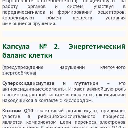
Propionibacteriumfreudenreichii) воздействуют на
работу органов и систем, участвуя в
передачесигналов и формировании рецепторов,
корректируют обмен веществ, устраняя
имеющиесянарушения.
Капсула №2. Энергетический
баланс клетки
(предупреждение нарушений клеточного
энергообмена)
Супероксиддисмутаза и глутатион
– это
антиоксидантныеферменты. Играют важнейшую роль
в антиоксидантной защите всех клеток, так илииначе
находящихся в контакте с кислородом.
Коэнзим Q10
- клеточный антиоксидант, принимает
участие в реакцияхокислительного процесса,
является компонентом цепи переноса электронов
вмитохондриях. С возрастом синтез коэнзима Q10 в