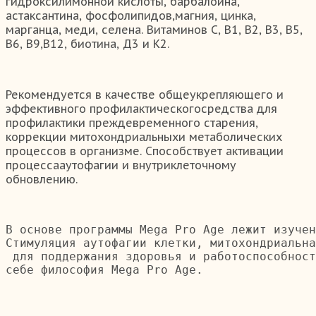
гидроксилимонной кислоты, барбалоина,
астаксантина, фосфолипидов,магния, цинка,
марганца, меди, селена. Витаминов С, В1, В2, В3, В5,
В6, В9,В12, биотина, Д3 и К2.
Рекомендуется в качестве общеукрепляющего и
эффективного профилактическогосредства для
профилактики преждевременного старения,
коррекции митохондриальныхи метаболических
процессов в организме. Способствует активации
процессааутофагии и внутриклеточному
обновлению.
В основе программы Mega Pro Age лежит изучен
Стимуляция аутофагии клетки, митохондриальна
 для поддержания здоровья и работоспособност
себе философия Mega Pro Age.