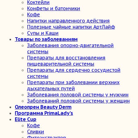
Коктейли
Конфеты и батончики
Кофе
Напитки направленного действия
Полезные чайные напитки АртЛайф
Супы и Каши
Товары по заболеваниям
Заболевания опорно-двигательной
системы
Препараты для восстановления
пищеварительной системы
Препараты для сердечно сосудистой
системы
Препараты при заболевании верхних
дыхательных путей
Заболевания половой системы у мужчин
Заболеваний половой системы у женщин
Олеопрен Beauty Derm
Программа PrimaLady’s
Elite Cup
Кофе
Сливки
Фитоэкстрактор