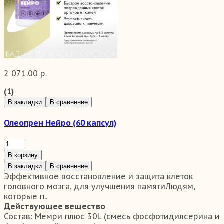
2 071.00 р.
(1)
В закладки
В сравнение
Олеопрен Нейро (60 капсул)
В корзину
В закладки
В сравнение
Эффективное восстановление и защита клеток
головного мозга, для улучшения памятиЛюдям,
которые п..
Действующее вещество
Состав:
Мемри плюс 30L (смесь фосфотидилсерина и