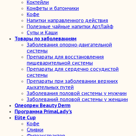
Коктейли
Конфеты и батончики
Кофе
Напитки направленного действия
Полезные чайные напитки АртЛайф
Супы и Каши
Товары по заболеваниям
Заболевания опорно-двигательной
системы
Препараты для восстановления
пищеварительной системы
Препараты для сердечно сосудистой
системы
Препараты при заболевании верхних
дыхательных путей
Заболевания половой системы у мужчин
Заболеваний половой системы у женщин
Олеопрен Beauty Derm
Программа PrimaLady’s
Elite Cup
Кофе
Сливки
Фитоэкстрактор