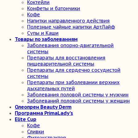
Коктейли
Конфеты и батончики
Кофе
Напитки направленного действия
Полезные чайные напитки АртЛайф
Супы и Каши
Товары по заболеваниям
Заболевания опорно-двигательной
системы
Препараты для восстановления
пищеварительной системы
Препараты для сердечно сосудистой
системы
Препараты при заболевании верхних
дыхательных путей
Заболевания половой системы у мужчин
Заболеваний половой системы у женщин
Олеопрен Beauty Derm
Программа PrimaLady’s
Elite Cup
Кофе
Сливки
Фитоэкстрактор