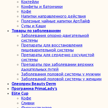
Коктейли
Конфеты и батончики
Кофе
Напитки направленного действия
Полезные чайные напитки АртЛайф
Супы и Каши
Товары по заболеваниям
Заболевания опорно-двигательной
системы
Препараты для восстановления
пищеварительной системы
Препараты для сердечно сосудистой
системы
Препараты при заболевании верхних
дыхательных путей
Заболевания половой системы у мужчин
Заболеваний половой системы у женщин
Олеопрен Beauty Derm
Программа PrimaLady’s
Elite Cup
Кофе
Сливки
Фитоэкстрактор