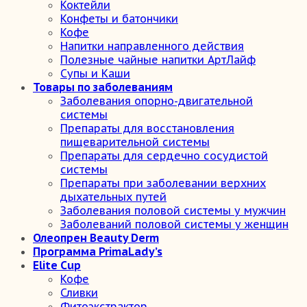
Коктейли
Конфеты и батончики
Кофе
Напитки направленного действия
Полезные чайные напитки АртЛайф
Супы и Каши
Товары по заболеваниям
Заболевания опорно-двигательной
системы
Препараты для восстановления
пищеварительной системы
Препараты для сердечно сосудистой
системы
Препараты при заболевании верхних
дыхательных путей
Заболевания половой системы у мужчин
Заболеваний половой системы у женщин
Олеопрен Beauty Derm
Программа PrimaLady’s
Elite Cup
Кофе
Сливки
Фитоэкстрактор