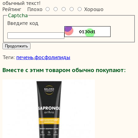
обычный текст!
Рейтинг
Плохо
Хорошо
Captcha
Введите код
Продолжить
Теги:
печень
,
фосфолипиды
Вместе с этим товаром обычно покупают: