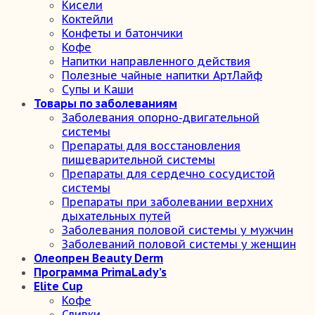
Кисели
Коктейли
Конфеты и батончики
Кофе
Напитки направленного действия
Полезные чайные напитки АртЛайф
Супы и Каши
Товары по заболеваниям
Заболевания опорно-двигательной
системы
Препараты для восстановления
пищеварительной системы
Препараты для сердечно сосудистой
системы
Препараты при заболевании верхних
дыхательных путей
Заболевания половой системы у мужчин
Заболеваний половой системы у женщин
Олеопрен Beauty Derm
Программа PrimaLady’s
Elite Cup
Кофе
Сливки