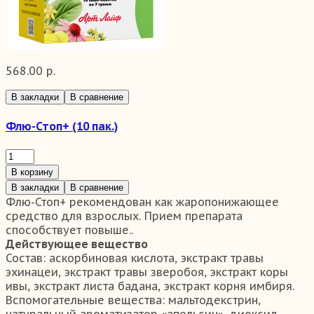
568.00 р.
В закладки
В сравнение
Флю-Стоп+ (10 пак.)
В корзину
В закладки
В сравнение
Флю-Стоп+ рекомендован как жаропонижающее
средство для взрослых. Прием препарата
способствует повыше..
Действующее вещество
Состав:
аскорбиновая кислота, экстракт травы
эхинацеи, экстракт травы зверобоя, экстракт коры
ивы, экстракт листа бадана, экстракт корня имбиря.
Вспомогательные вещества: мальтодекстрин,
натуральный ароматизатор «апельсин», диоксид