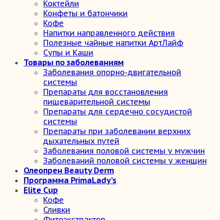
Коктейли
Конфеты и батончики
Кофе
Напитки направленного действия
Полезные чайные напитки АртЛайф
Супы и Каши
Товары по заболеваниям
Заболевания опорно-двигательной
системы
Препараты для восстановления
пищеварительной системы
Препараты для сердечно сосудистой
системы
Препараты при заболевании верхних
дыхательных путей
Заболевания половой системы у мужчин
Заболеваний половой системы у женщин
Олеопрен Beauty Derm
Программа PrimaLady’s
Elite Cup
Кофе
Сливки
Фитоэкстрактор