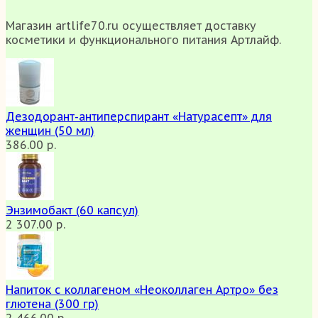
Магазин artlife70.ru осуществляет доставку
косметики и функционального питания Артлайф.
Дезодорант-антиперспирант «Натурасепт» для
женщин (50 мл)
386.00 р.
Энзимобакт (60 капсул)
2 307.00 р.
Напиток с коллагеном «Неоколлаген Артро» без
глютена (300 гр)
2 466.00 р.