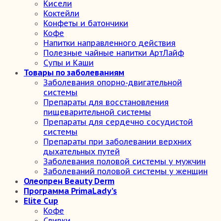
Кисели
Коктейли
Конфеты и батончики
Кофе
Напитки направленного действия
Полезные чайные напитки АртЛайф
Супы и Каши
Товары по заболеваниям
Заболевания опорно-двигательной
системы
Препараты для восстановления
пищеварительной системы
Препараты для сердечно сосудистой
системы
Препараты при заболевании верхних
дыхательных путей
Заболевания половой системы у мужчин
Заболеваний половой системы у женщин
Олеопрен Beauty Derm
Программа PrimaLady’s
Elite Cup
Кофе
Сливки