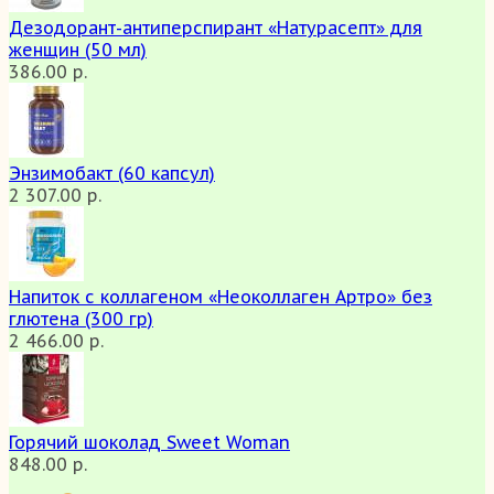
Дезодорант-антиперспирант «Натурасепт» для
женщин (50 мл)
386.00 р.
Энзимобакт (60 капсул)
2 307.00 р.
Напиток с коллагеном «Неоколлаген Артро» без
глютена (300 гр)
2 466.00 р.
Горячий шоколад Sweet Woman
848.00 р.