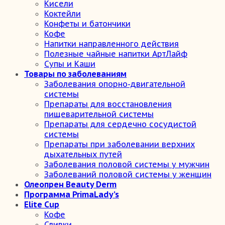
Кисели
Коктейли
Конфеты и батончики
Кофе
Напитки направленного действия
Полезные чайные напитки АртЛайф
Супы и Каши
Товары по заболеваниям
Заболевания опорно-двигательной
системы
Препараты для восстановления
пищеварительной системы
Препараты для сердечно сосудистой
системы
Препараты при заболевании верхних
дыхательных путей
Заболевания половой системы у мужчин
Заболеваний половой системы у женщин
Олеопрен Beauty Derm
Программа PrimaLady’s
Elite Cup
Кофе
Сливки