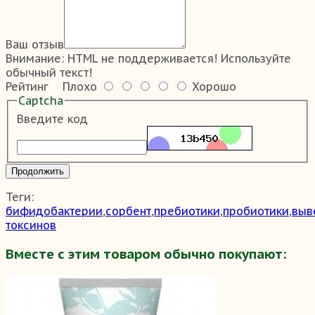
Ваш отзыв
Внимание:
HTML не поддерживается! Используйте
обычный текст!
Рейтинг
Плохо
Хорошо
Captcha
Введите код
Продолжить
Теги:
бифидобактерии
,
сорбент
,
пребиотики
,
пробиотики
,
выв
токсинов
Вместе с этим товаром обычно покупают: