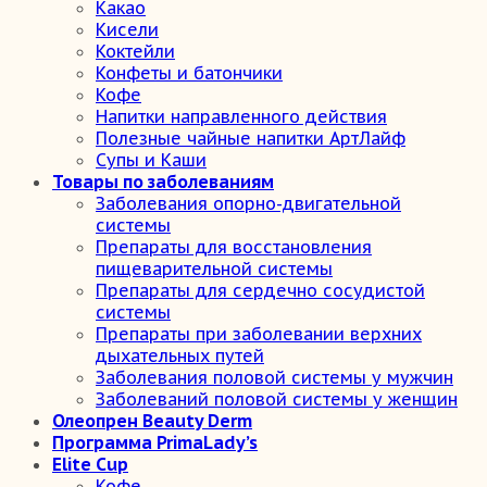
Какао
Кисели
Коктейли
Конфеты и батончики
Кофе
Напитки направленного действия
Полезные чайные напитки АртЛайф
Супы и Каши
Товары по заболеваниям
Заболевания опорно-двигательной
системы
Препараты для восстановления
пищеварительной системы
Препараты для сердечно сосудистой
системы
Препараты при заболевании верхних
дыхательных путей
Заболевания половой системы у мужчин
Заболеваний половой системы у женщин
Олеопрен Beauty Derm
Программа PrimaLady’s
Elite Cup
Кофе