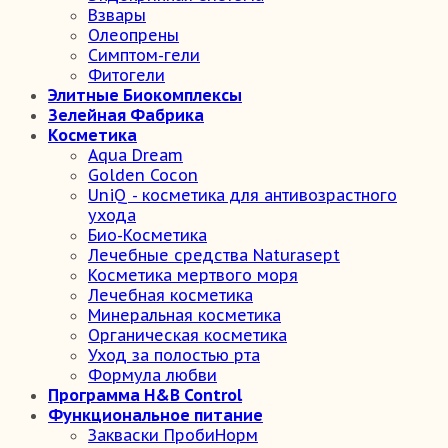
Взвары
Олеопрены
Симптом-гели
Фитогели
Элитные Биокомплексы
Зелейная Фабрика
Косметика
Aqua Dream
Golden Cocon
UniQ - косметика для антивозрастного
ухода
Био-Косметика
Лечебные средства Naturasept
Косметика мертвого моря
Лечебная косметика
Минеральная косметика
Органическая косметика
Уход за полостью рта
Формула любви
Программа H&B Control
Функциональное питание
Закваски ПробиНорм