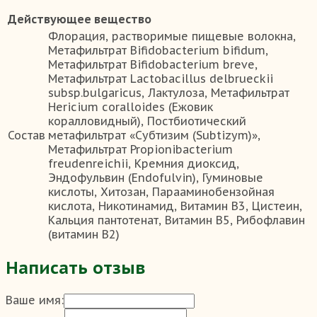
Действующее вещество
Флорация, растворимые пищевые волокна,
Метафильтрат Bifidobacterium bifidum,
Метафильтрат Bifidobacterium breve,
Метафильтрат Lactobacillus delbrueckii
subsp.bulgaricus, Лактулоза, Метафильтрат
Hericium coralloides (Ежовик
коралловидный), Постбиотический
Состав
метафильтрат «Субтизим (Subtizym)»,
Метафильтрат Propionibacterium
freudenreichii, Кремния диоксид,
Эндофульвин (Endofulvin), Гуминовые
кислоты, Хитозан, Парааминобензойная
кислота, Никотинамид, Витамин В3, Цистеин,
Кальция пантотенат, Витамин В5, Рибофлавин
(витамин В2)
Написать отзыв
Ваше имя: