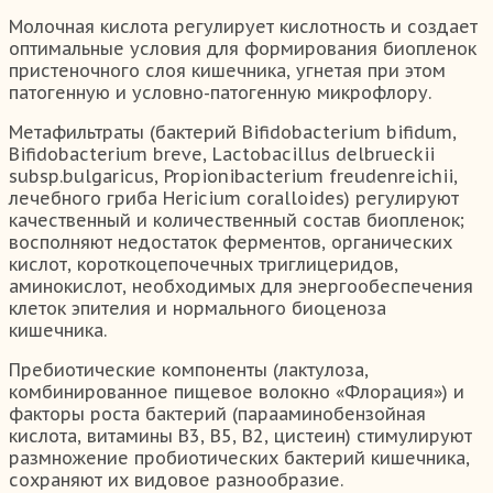
Молочная кислота регулирует кислотность и создает
оптимальные условия для формирования биопленок
пристеночного слоя кишечника, угнетая при этом
патогенную и условно-патогенную микрофлору.
Метафильтраты (бактерий Bifidobacterium bifidum,
Bifidobacterium breve, Lactobacillus delbrueckii
subsp.bulgaricus, Propionibacterium freudenreichii,
лечебного гриба Hericium coralloides) регулируют
качественный и количественный состав биопленок;
восполняют недостаток ферментов, органических
кислот, короткоцепочечных триглицеридов,
аминокислот, необходимых для энергообеспечения
клеток эпителия и нормального биоценоза
кишечника.
Пребиотические компоненты (лактулоза,
комбинированное пищевое волокно «Флорация») и
факторы роста бактерий (парааминобензойная
кислота, витамины В3, В5, В2, цистеин) стимулируют
размножение пробиотических бактерий кишечника,
сохраняют их видовое разнообразие.