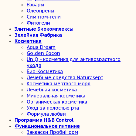
Взвары
Олеопрены
Симптом-гели
Фитогели
Элитные Биокомплексы
Зелейная Фабрика
Косметика
Aqua Dream
Golden Cocon
UniQ - косметика для антивозрастного
ухода
Био-Косметика
Лечебные средства Naturasept
Косметика мертвого моря
Лечебная косметика
Минеральная косметика
Органическая косметика
Уход за полостью рта
Формула любви
Программа H&B Control
Функциональное питание
Закваски ПробиНорм