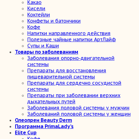
Какао
Кисели
Коктейли
Конфеты и батончики
Кофе
Напитки направленного действия
Полезные чайные напитки АртЛайф
Супы и Каши
Товары по заболеваниям
Заболевания опорно-двигательной
системы
Препараты для восстановления
пищеварительной системы
Препараты для сердечно сосудистой
системы
Препараты при заболевании верхних
дыхательных путей
Заболевания половой системы у мужчин
Заболеваний половой системы у женщин
Олеопрен Beauty Derm
Программа PrimaLady’s
Elite Cup
Кофе