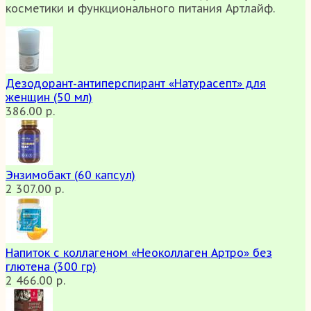
косметики и функционального питания Артлайф.
Дезодорант-антиперспирант «Натурасепт» для
женщин (50 мл)
386.00 р.
Энзимобакт (60 капсул)
2 307.00 р.
Напиток с коллагеном «Неоколлаген Артро» без
глютена (300 гр)
2 466.00 р.