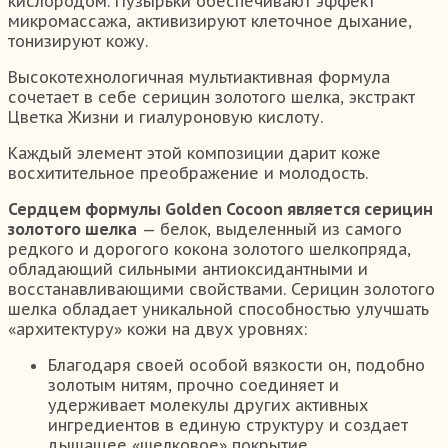
кислородом. Пузырьки обеспечивают эффект
микромассажа, активизируют клеточное дыхание,
тонизируют кожу.
Высокотехнологичная мультиактивная формула
сочетает в себе серицин золотого шелка, экстракт
Цветка Жизни и гиалуроновую кислоту.
Каждый элемент этой композиции дарит коже
восхитительное преображение и молодость.
Сердцем формулы Golden Cocoon является серицин
золотого шелка
— белок, выделенный из самого
редкого и дорогого кокона золотого шелкопряда,
обладающий сильными антиоксидантными и
восстанавливающими свойствами. Серицин золотого
шелка обладает уникальной способностью улучшать
«архитектуру» кожи на двух уровнях:
Благодаря своей особой вязкости он, подобно
золотым нитям, прочно соединяет и
удерживает молекулы других активных
ингредиентов в единую структуру и создает
дышащее «шелковое» покрытие,