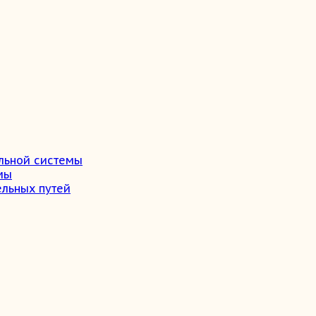
льной системы
мы
ельных путей