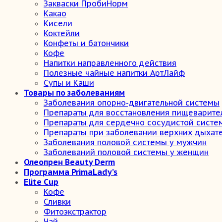
Закваски ПробиНорм
Какао
Кисели
Коктейли
Конфеты и батончики
Кофе
Напитки направленного действия
Полезные чайные напитки АртЛайф
Супы и Каши
Товары по заболеваниям
Заболевания опорно-двигательной системы
Препараты для восстановления пищеварите
Препараты для сердечно сосудистой систе
Препараты при заболевании верхних дыхат
Заболевания половой системы у мужчин
Заболеваний половой системы у женщин
Олеопрен Beauty Derm
Программа PrimaLady’s
Elite Cup
Кофе
Сливки
Фитоэкстрактор
Чай