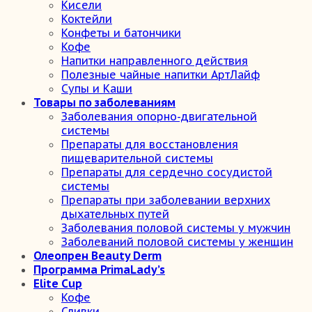
Кисели
Коктейли
Конфеты и батончики
Кофе
Напитки направленного действия
Полезные чайные напитки АртЛайф
Супы и Каши
Товары по заболеваниям
Заболевания опорно-двигательной
системы
Препараты для восстановления
пищеварительной системы
Препараты для сердечно сосудистой
системы
Препараты при заболевании верхних
дыхательных путей
Заболевания половой системы у мужчин
Заболеваний половой системы у женщин
Олеопрен Beauty Derm
Программа PrimaLady’s
Elite Cup
Кофе
Сливки