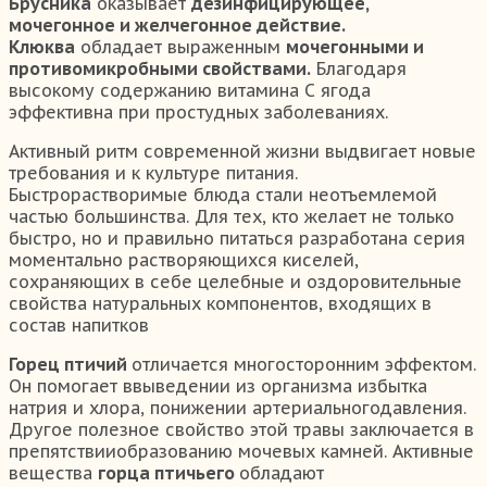
Брусника
оказывает
дезинфицирующее,
мочегонное и желчегонное действие.
Клюква
обладает выраженным
мочегонными и
противомикробными свойствами.
Благодаря
высокому содержанию витамина С ягода
эффективна при простудных заболеваниях.
Активный ритм современной жизни выдвигает новые
требования и к культуре питания.
Быстрорастворимые блюда стали неотъемлемой
частью большинства. Для тех, кто желает не только
быстро, но и правильно питаться разработана серия
моментально растворяющихся киселей,
сохраняющих в себе целебные и оздоровительные
свойства натуральных компонентов, входящих в
состав напитков
Горец птичий
отличается многосторонним эффектом.
Он помогает ввыведении из организма избытка
натрия и хлора, понижении артериальногодавления.
Другое полезное свойство этой травы заключается в
препятствииобразованию мочевых камней. Активные
вещества
горца птичьего
обладают