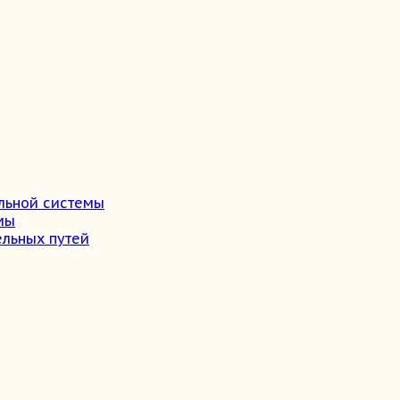
льной системы
мы
ельных путей