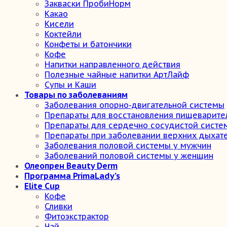
Закваски ПробиНорм
Какао
Кисели
Коктейли
Конфеты и батончики
Кофе
Напитки направленного действия
Полезные чайные напитки АртЛайф
Супы и Каши
Товары по заболеваниям
Заболевания опорно-двигательной системы
Препараты для восстановления пищеварите
Препараты для сердечно сосудистой систе
Препараты при заболевании верхних дыхат
Заболевания половой системы у мужчин
Заболеваний половой системы у женщин
Олеопрен Beauty Derm
Программа PrimaLady’s
Elite Cup
Кофе
Сливки
Фитоэкстрактор
Чай