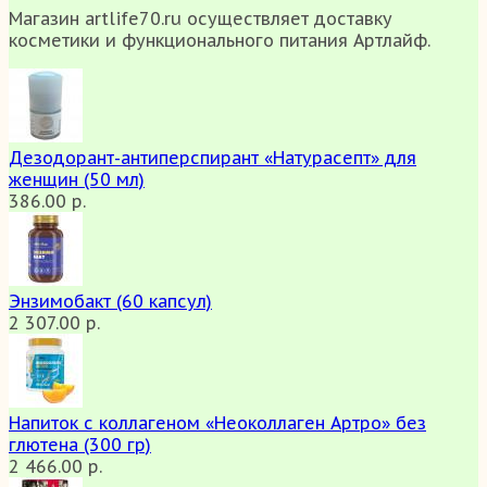
Магазин artlife70.ru осуществляет доставку
косметики и функционального питания Артлайф.
Дезодорант-антиперспирант «Натурасепт» для
женщин (50 мл)
386.00 р.
Энзимобакт (60 капсул)
2 307.00 р.
Напиток с коллагеном «Неоколлаген Артро» без
глютена (300 гр)
2 466.00 р.