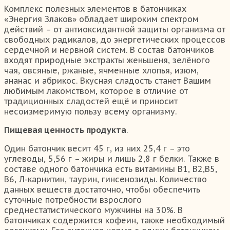
Комплекс полезных элементов в батончиках
«Энергия Злаков» обладает широким спектром
действий – от антиоксидантной защиты организма от
свободных радикалов, до энергетических процессов
сердечной и нервной систем. В состав батончиков
входят природные экстракты женьшеня, зелёного
чая, овсяные, ржаные, ячменные хлопья, изюм,
ананас и абрикос. Вкусная сладость станет Вашим
любимым лакомством, которое в отличие от
традиционных сладостей ещё и приносит
несоизмеримую пользу всему организму.
Пищевая ценность продукта
.
Один батончик весит 45 г, из них 25,4 г – это
углеводы, 5,56 г – жиры и лишь 2,8 г белки. Также в
составе одного батончика есть витамины В1, В2,В5,
В6, Л-карнитин, таурин, гинсенозиды. Количество
данных веществ достаточно, чтобы обеспечить
суточные потребности взрослого
среднестатистического мужчины на 30%. В
батончиках содержится кофеин, также необходимый