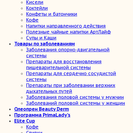
Кисели
Коктейли
Конфеты и батончики
Кофе
Напитки направленного действия
Полезные чайные напитки АртЛайф
Супы и Каши
Товары по заболеваниям
Заболевания опорно-двигательной
системы
Препараты для восстановления
пищеварительной системы
Препараты для сердечно сосудистой
системы
Препараты при заболевании верхних
дыхательных путей
Заболевания половой системы у мужчин
Заболеваний половой системы у женщин
Олеопрен Beauty Derm
Программа PrimaLady’s
Elite Cup
Кофе
Сливки