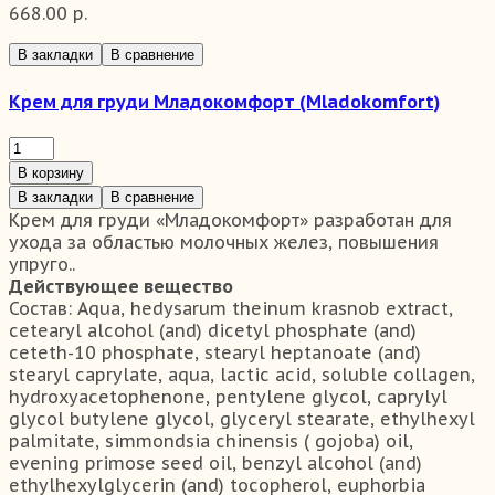
668.00 р.
В закладки
В сравнение
Крем для груди Младокомфорт (Mladokomfort)
В корзину
В закладки
В сравнение
Крем для груди «Младокомфорт» разработан для
ухода за областью молочных желез, повышения
упруго..
Действующее вещество
Состав:
Аqua, hedysarum theinum krasnob extract,
cetearyl alcohol (and) dicetyl phosphate (and)
сeteth-10 phosphate, stearyl heptanoate (and)
stearyl сaprylate, аqua, lactic acid, soluble collagen,
hydroxyacetophenone, pentylene glycol, caprylyl
glycol butylene glycol, glyceryl stearate, еthylhexyl
palmitate, simmondsia сhinensis ( gojoba) оil,
еvening primose seed oil, benzyl аlcohol (and)
еthylhexylglycerin (and) tocopherol, еuphorbia