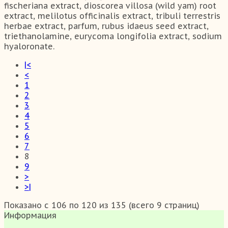
fischeriana еxtract, dioscorea villosa (wild yam) root
еxtract, melilotus officinalis extract, tribuli terrestris
herbae extract, parfum, rubus idaeus seed еxtract,
triethanolamine, eurycoma longifolia extract, sodium
hyaloronate.
|<
<
1
2
3
4
5
6
7
8
9
>
>|
Показано с 106 по 120 из 135 (всего 9 страниц)
Информация