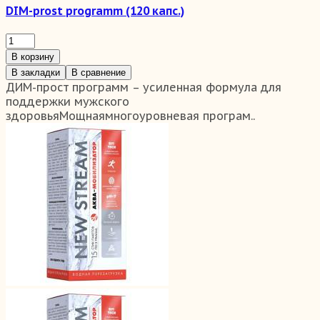
DIM-prost programm (120 капс.)
В корзину
В закладки
В сравнение
ДИМ-прост программ – усиленная формула для
поддержки мужского
здоровьяМощнаямногоуровневая програм..