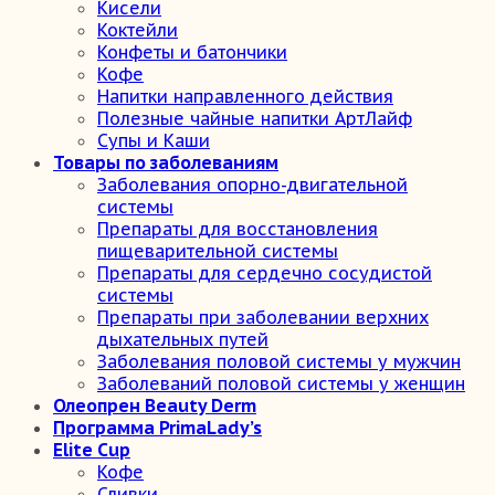
Кисели
Коктейли
Конфеты и батончики
Кофе
Напитки направленного действия
Полезные чайные напитки АртЛайф
Супы и Каши
Товары по заболеваниям
Заболевания опорно-двигательной
системы
Препараты для восстановления
пищеварительной системы
Препараты для сердечно сосудистой
системы
Препараты при заболевании верхних
дыхательных путей
Заболевания половой системы у мужчин
Заболеваний половой системы у женщин
Олеопрен Beauty Derm
Программа PrimaLady’s
Elite Cup
Кофе
Сливки