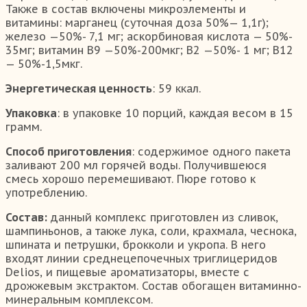
Также в состав включены микроэлементы и
витамины: марганец (суточная доза 50%— 1,1г);
железо —50%- 7,1 мг; аскорбиновая кислота — 50%-
35мг; витамин В9 —50%-200мкг; В2 —50%- 1 мг; В12
— 50%-1,5мкг.
Энергетическая ценность
: 59 ккал.
Упаковка
: в упаковке 10 порций, каждая весом в 15
грамм.
Способ приготовления
: содержимое одного пакета
заливают 200 мл горячей воды. Получившеюся
смесь хорошо перемешивают. Пюре готово к
употреблению.
Состав:
данный комплекс приготовлен из сливок,
шампиньонов, а также лука, соли, крахмала, чеснока,
шпината и петрушки, брокколи и укропа. В него
входят линии среднецепочечных триглицеридов
Delios, и пищевые ароматизаторы, вместе с
дрожжевым экстрактом. Состав обогащен витаминно-
минеральным комплексом.