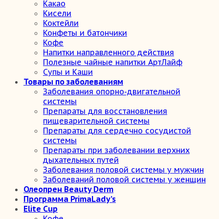
Какао
Кисели
Коктейли
Конфеты и батончики
Кофе
Напитки направленного действия
Полезные чайные напитки АртЛайф
Супы и Каши
Товары по заболеваниям
Заболевания опорно-двигательной
системы
Препараты для восстановления
пищеварительной системы
Препараты для сердечно сосудистой
системы
Препараты при заболевании верхних
дыхательных путей
Заболевания половой системы у мужчин
Заболеваний половой системы у женщин
Олеопрен Beauty Derm
Программа PrimaLady’s
Elite Cup
Кофе