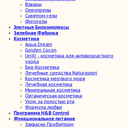
Взвары
Олеопрены
Симптом-гели
Фитогели
Элитные Биокомплексы
Зелейная Фабрика
Косметика
Aqua Dream
Golden Cocon
UniQ - косметика для антивозрастного
ухода
Био-Косметика
Лечебные средства Naturasept
Косметика мертвого моря
Лечебная косметика
Минеральная косметика
Органическая косметика
Уход за полостью рта
Формула любви
Программа H&B Control
Функциональное питание
Закваски ПробиНорм