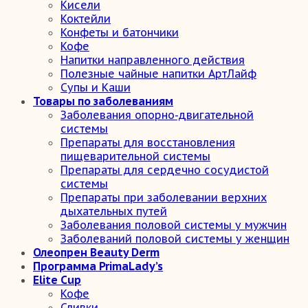
Кисели
Коктейли
Конфеты и батончики
Кофе
Напитки направленного действия
Полезные чайные напитки АртЛайф
Супы и Каши
Товары по заболеваниям
Заболевания опорно-двигательной
системы
Препараты для восстановления
пищеварительной системы
Препараты для сердечно сосудистой
системы
Препараты при заболевании верхних
дыхательных путей
Заболевания половой системы у мужчин
Заболеваний половой системы у женщин
Олеопрен Beauty Derm
Программа PrimaLady’s
Elite Cup
Кофе
Сливки