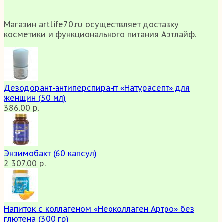
Магазин artlife70.ru осуществляет доставку
косметики и функционального питания Артлайф.
Дезодорант-антиперспирант «Натурасепт» для
женщин (50 мл)
386.00 р.
Энзимобакт (60 капсул)
2 307.00 р.
Напиток с коллагеном «Неоколлаген Артро» без
глютена (300 гр)