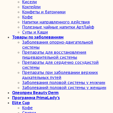
Кисели
Коктейли
Конфеты и батончики
Кофе
Напитки направленного действия
Полезные чайные напитки АртЛайф
Супы и Каши
Товары по заболеваниям
Заболевания опорно-двигательной
системы
Препараты для восстановления
пищеварительной системы
Препараты для сердечно сосудистой
системы
Препараты при заболевании верхних
дыхательных путей
Заболевания половой системы у мужчин
Заболеваний половой системы у женщин
Олеопрен Beauty Derm
Программа PrimaLady’s
Elite Cup
Кофе
Сливки