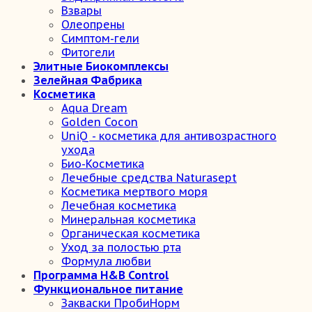
Взвары
Олеопрены
Симптом-гели
Фитогели
Элитные Биокомплексы
Зелейная Фабрика
Косметика
Aqua Dream
Golden Cocon
UniQ - косметика для антивозрастного
ухода
Био-Косметика
Лечебные средства Naturasept
Косметика мертвого моря
Лечебная косметика
Минеральная косметика
Органическая косметика
Уход за полостью рта
Формула любви
Программа H&B Control
Функциональное питание
Закваски ПробиНорм