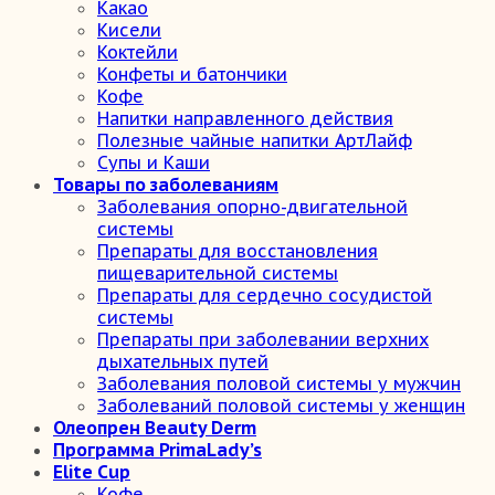
Какао
Кисели
Коктейли
Конфеты и батончики
Кофе
Напитки направленного действия
Полезные чайные напитки АртЛайф
Супы и Каши
Товары по заболеваниям
Заболевания опорно-двигательной
системы
Препараты для восстановления
пищеварительной системы
Препараты для сердечно сосудистой
системы
Препараты при заболевании верхних
дыхательных путей
Заболевания половой системы у мужчин
Заболеваний половой системы у женщин
Олеопрен Beauty Derm
Программа PrimaLady’s
Elite Cup
Кофе