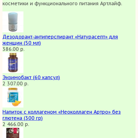
косметики и функционального питания Артлайф.
Дезодорант-антиперспирант «Натурасепт» для
женщин (50 мл)
386.00 р.
Энзимобакт (60 капсул)
2 307.00 р.
Напиток с коллагеном «Неоколлаген Артро» без
глютена (300 гр)
2 466.00 р.